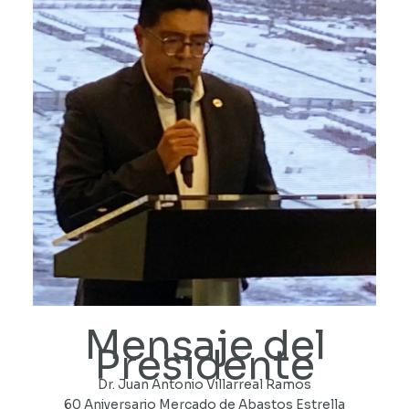
Mensaje del
Presidente
Dr. Juan Antonio Villarreal Ramos
60 Aniversario Mercado de Abastos Estrella